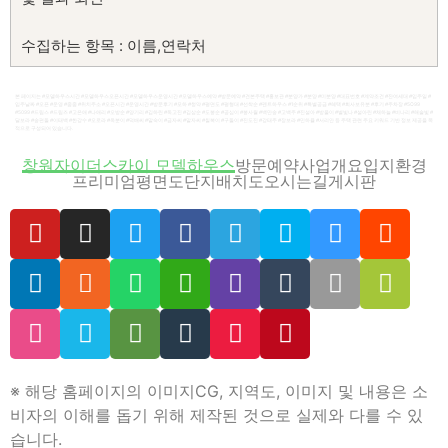
수집하는 항목 : 이름,연락처
보유 기간 : 처리 후 바로 삭제
본 페이지는 #모델하우스시간 #모델하우스오픈시간 #모델하우스운영시간 #모델하우스예약 #방문예약 #견본주택 #홍보관 #분양가 #분양 #미분양 #대표번호 #계약조건 #잔여세대 #입주일 #
입주날짜 #오픈 #운영 #줍줍 #위치주소 #오픈시간 #운영시간 #방문후기 #모하 #청약 #평면도 #평형대 #선착순 #펜트하우스 #1순위 #특별공급 #혜택 #회사보유분 #후기 #주차장 #5O99
#5099 #드림스 #드림즈 #고은애 #나애리 #오방순 #양기리 #김하린 #독고진 #김삼순 #도봉순 #공심이 #봉사월 #백만송 #고백주 #진설아 #방울이 #별빛나 #설아린 #채하늘 #비나리 #해솔빛 #
달보라 #송편돌 #이태백 #한강수 #오로라 #옥분이 #덕배씨 #말숙이 #금자씨 #말자씨 #칠복이 #구돌이 #진도진 #강태주 #장보라 #민하율 #서리안 등 주택 관련 주요 키워드 기반 정보 제공을 목
적으로 구성되어 있습니다.
*개인정보 수집 및 이용 동의서*
창원자이더스카이 모델하우스
방문예약
사업개요
입지환경
프리미엄
평면도
단지배치도
오시는길
게시판
1. 개인정보의 수집/이용목적
– 수집한 개인정보는 본인확인 및 방문예약 / 관심고객등록 관
련문의를 처리하기 위해 활용합니다.
2. 수집하려는 개인정보의 항목
– 수집하는 개인정보의 항목: 이름,연락처
3. 개인정보의 보유 및 이용기간
– 수집한 개인정보는 수집 후 연락을 취하고 해당정보를 파기
※ 해당 홈페이지의 이미지CG, 지역도, 이미지 및 내용은 소
합니다.
비자의 이해를 돕기 위해 제작된 것으로 실제와 다를 수 있
습니다.